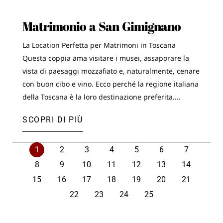
Matrimonio a San Gimignano
La Location Perfetta per Matrimoni in Toscana
Questa coppia ama visitare i musei, assaporare la
vista di paesaggi mozzafiato e, naturalmente, cenare
con buon cibo e vino. Ecco perché la regione italiana
della Toscana è la loro destinazione preferita....
SCOPRI DI PIÙ
1
2
3
4
5
6
7
8
9
10
11
12
13
14
15
16
17
18
19
20
21
22
23
24
25