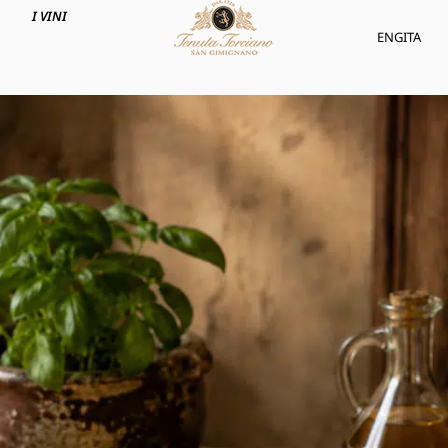
I VINI
ENG
ITA