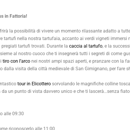
s in Fattoria!
frirà la possibilità di vivere un momento rilassante adatto a tut
re tartufi nella nostra tartufaia, accanto ai verdi vigneti immer
pregiati tartufi trovati. Durante la
caccia al tartufo
, e la succes
insieme al nostro cuoco che ti insegnerà tutti i segreti di come gu
di
tiro con l’arco
nei nostri ampi spazi aperti, e pranzare con la 
to dalla visita della città medievale di San Gimignano, per fare 
antastico
tour in Elicottero
sorvolando le magnifiche colline toscane
da un punto di vista davvero unico e che ti lascerà…senza fiato
io alle 09:30
come riconoscerlo alle 11:00