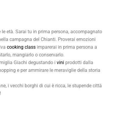
te le età. Sarai tu in prima persona, accompagnato
si nella campagna del Chianti. Proverai emozioni
siva
cooking class
imparerai in prima persona a
starlo, mangiarlo o conservarlo.
famiglia Giachi degustando i
vini
prodotti dalla
shopping e per ammirare le meraviglie della storia
, i vecchi borghi di cui è ricca, le stupende città
!