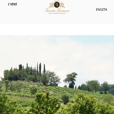
I VINI
ENG
ITA