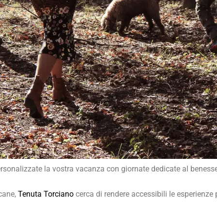
 personalizzate la vostra vacanza con giornate dedicate al beness
scane,
Tenuta Torciano
cerca di rendere accessibili le esperienze p