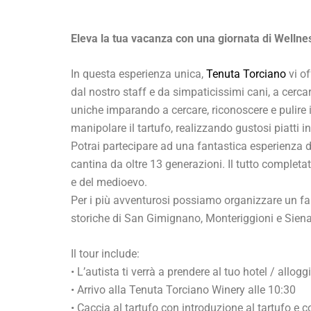
Eleva la tua vacanza con una giornata di Wellnes
In questa esperienza unica,
Tenuta Torciano
vi of
dal nostro staff e da simpaticissimi cani, a cerca
uniche imparando a cercare, riconoscere e pulire i 
manipolare il tartufo, realizzando gustosi piatti 
Potrai partecipare ad una fantastica esperienza 
cantina da oltre 13 generazioni. Il tutto completa
e del medioevo.
Per i più avventurosi possiamo organizzare un f
storiche di San Gimignano, Monteriggioni e Siena 
Il tour include:
• L’autista ti verrà a prendere al tuo hotel / allogg
• Arrivo alla Tenuta Torciano Winery alle 10:30
• Caccia al tartufo con introduzione al tartufo e 