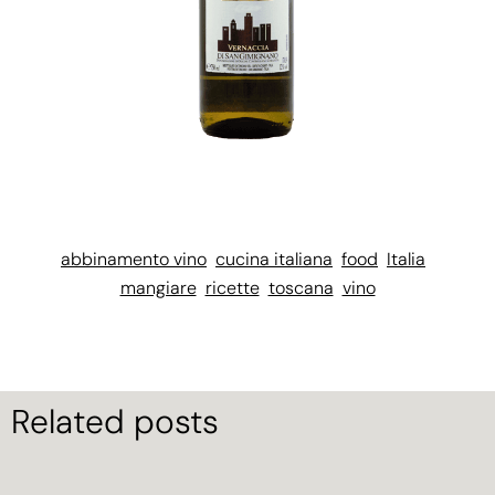
abbinamento vino
cucina italiana
food
Italia
mangiare
ricette
toscana
vino
Related posts