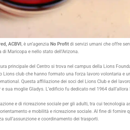
ired, ACBVI
, è un’agenzia
No Profit
di servizi umani che offre serv
 di Maricopa e nello stato dell’Arizona.
tura principale del Centro si trova nel campus della Lions Found
to Lions club che hanno formato una forza lavoro volontaria e un
rnational. Questa affiliazione dei soci del Lions Club e del lavoro
 e sua moglie Gladys. L’edificio fu dedicato nel 1964 dall’allora
azione e di ricreazione sociale per gli adulti, tra cui tecnologia
orientamento e mobilità e ricreazione sociale. Al fine di fornire qu
nza sull’assunzione e coordinamento dei trasporti.