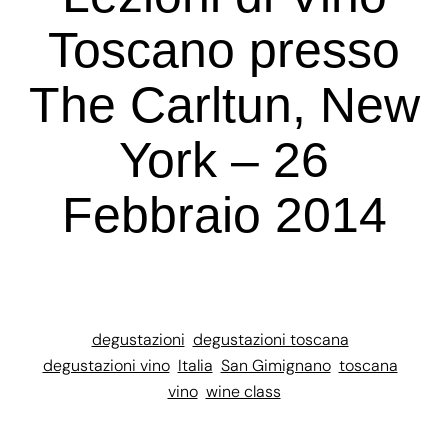
Toscano presso
The Carltun, New
York – 26
Febbraio 2014
degustazioni
degustazioni toscana
degustazioni vino
Italia
San Gimignano
toscana
vino
wine class