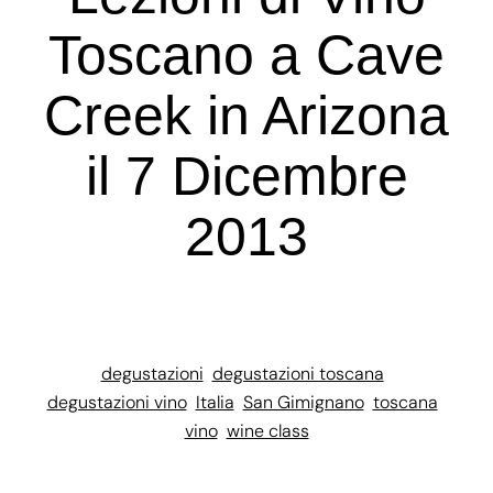
Toscano a Cave
Creek in Arizona
il 7 Dicembre
2013
degustazioni
degustazioni toscana
degustazioni vino
Italia
San Gimignano
toscana
vino
wine class