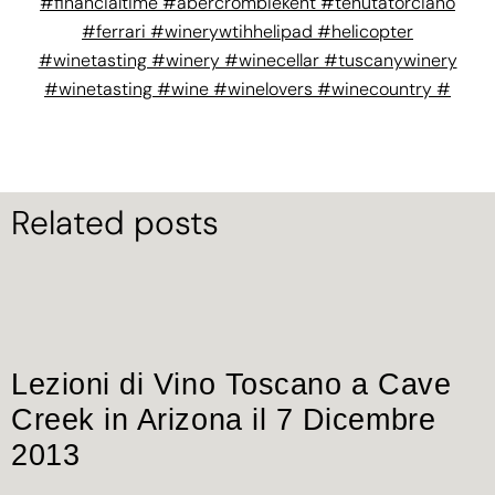
#financialtime #abercrombiekent #tenutatorciano
#ferrari #winerywtihhelipad #helicopter
#winetasting #winery #winecellar #tuscanywinery
#winetasting #wine #winelovers #winecountry #
Related posts
Lezioni di Vino Toscano a Cave
Creek in Arizona il 7 Dicembre
2013