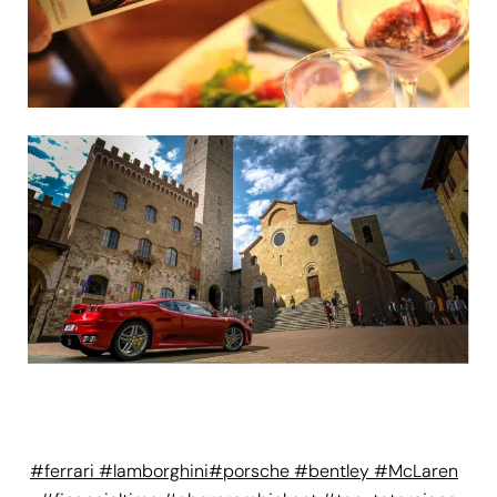
#ferrari #lamborghini#porsche #bentley #McLaren