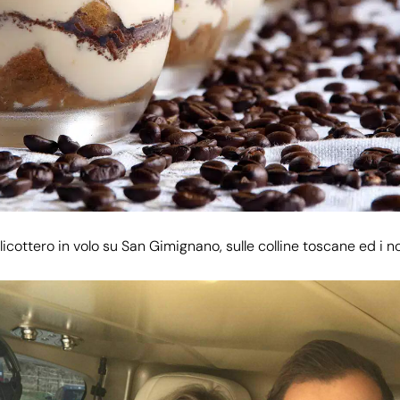
licottero in volo su San Gimignano, sulle colline toscane ed i no