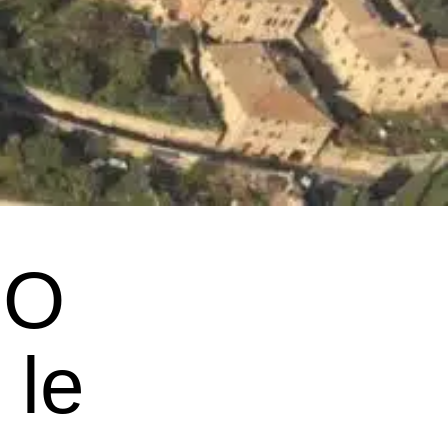
MO
 le