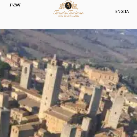
I VINI
ENG
ITA