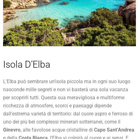
Isola D’Elba
L’Elba può sembrare un’isola piccola ma in ogni suo luogo
nasconde mille segreti e non vi basterà una sola vacanza
per scoprirli tutti. Questa sua meravigliosa e multiforme
ricchezza di atmosfere, scorci e paesaggi dipende
dall’estrema varietà di territorio: dal cuore aspro e ferroso di
uno dei più bei complessi minerari sotterranei, come il
Ginevro
, alle favolose acque cristalline di
Capo Sant’Andrea
e della
Costa Bianca
, l’Elba vi colpirà al cuore e ai sensi. E