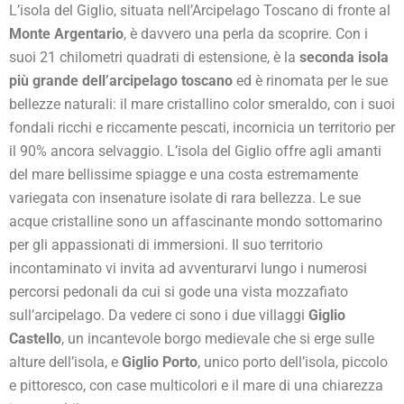
L’isola del Giglio, situata nell’Arcipelago Toscano di fronte al
Monte Argentario
, è davvero una perla da scoprire. Con i
suoi 21 chilometri quadrati di estensione, è la
seconda isola
più grande dell’arcipelago toscano
ed è rinomata per le sue
bellezze naturali: il mare cristallino color smeraldo, con i suoi
fondali ricchi e riccamente pescati, incornicia un territorio per
il 90% ancora selvaggio. L’isola del Giglio offre agli amanti
del mare bellissime spiagge e una costa estremamente
variegata con insenature isolate di rara bellezza. Le sue
acque cristalline sono un affascinante mondo sottomarino
per gli appassionati di immersioni. Il suo territorio
incontaminato vi invita ad avventurarvi lungo i numerosi
percorsi pedonali da cui si gode una vista mozzafiato
sull’arcipelago. Da vedere ci sono i due villaggi
Giglio
Castello
, un incantevole borgo medievale che si erge sulle
alture dell’isola, e
Giglio Porto
, unico porto dell’isola, piccolo
e pittoresco, con case multicolori e il mare di una chiarezza