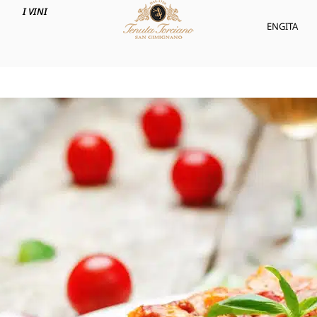
I VINI
ENG
ITA