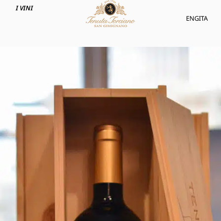
I VINI
ENG
ITA