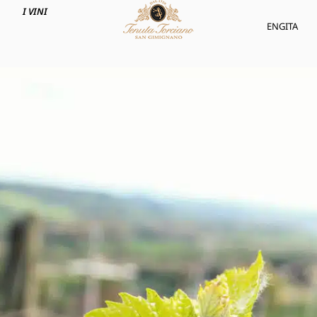
I VINI
ENG
ITA