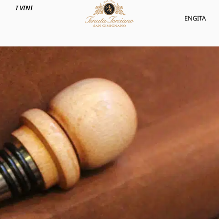
I VINI
ENG
ITA