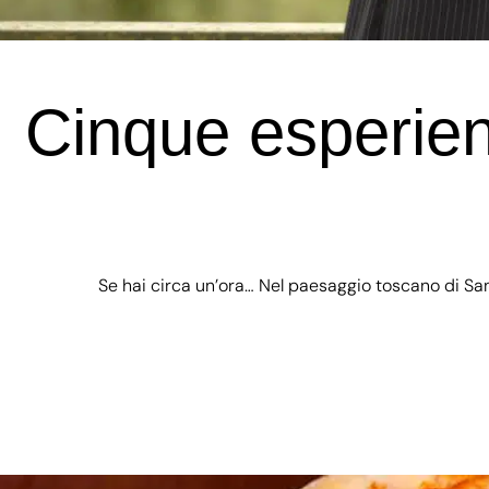
Cinque esperienz
Se hai circa un’ora… Nel paesaggio toscano di San G