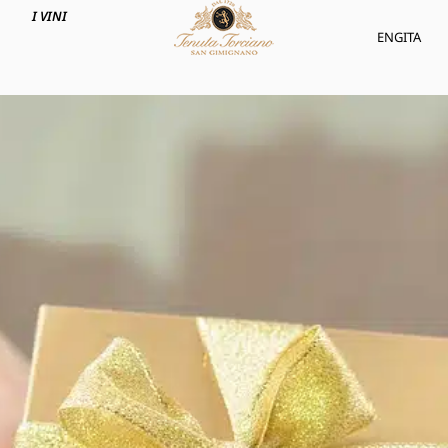
I VINI
ENG
ITA