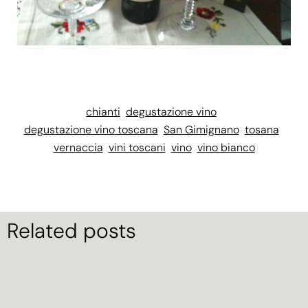
chianti
degustazione vino
degustazione vino toscana
San Gimignano
tosana
vernaccia
vini toscani
vino
vino bianco
Related posts