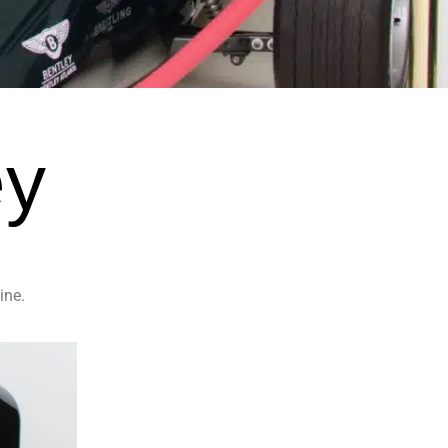
ey
ine.