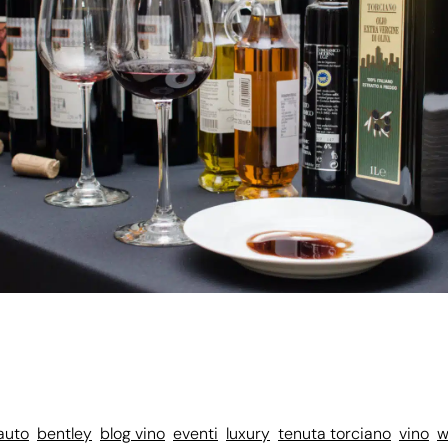
auto
bentley
blog vino
eventi
luxury
tenuta torciano
vino
w