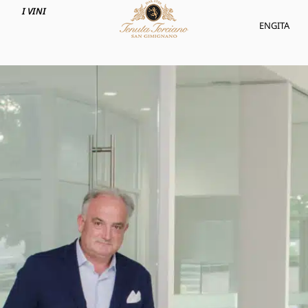
I VINI
ENG
ITA