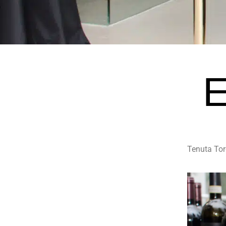
E
Tenuta Tor