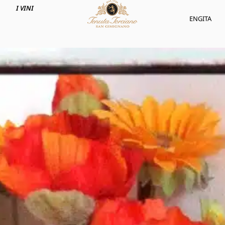
I VINI
ENG
ITA