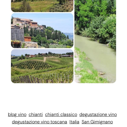
blog vino
chianti
chianti classico
degustazione vino
degustazione vino toscana
Italia
San Gimignano