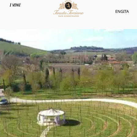
I VINI
ENG
ITA