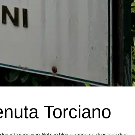
enuta Torciano
degustazione vino. Nel suo blog ci racconta di essersi dive