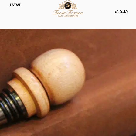
I VINI
ENG
ITA