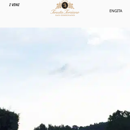
I VINI
ENG
ITA