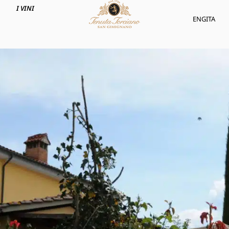
I VINI
ENG
ITA